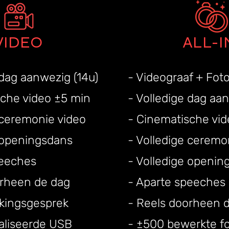
VIDEO
ALL-I
 dag aanwezig (14u)
- Videograaf + Fot
sche video ±5 min
- Volledige dag aan
 ceremonie video
- Cinematische vid
e openingsdans
- Volledige ceremo
peeches
- Volledige openin
orheen de dag
- Aparte speeches
kingsgesprek
- Reels doorheen 
aliseerde USB
- ±500 bewerkte fo