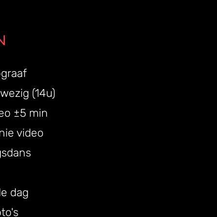
N
ograaf
wezig (14u)
eo ±5 min
nie video
gsdans
de dag
to's