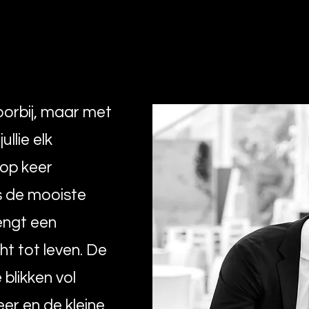
voorbij, maar met
llie elk
op keer
s de mooiste
engt een
ht tot leven. De
blikken vol
eer en de kleine