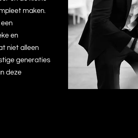
ompleet maken.
p een
eke en
t niet alleen
stige generaties
an deze