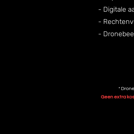
- Digitale a
- Rechtenvr
- Dronebee
* Drone
Geen extra ko