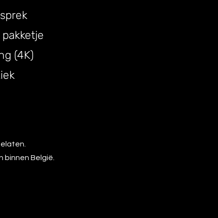
sprek
 pakketje
ng (4K)
iek
oelaten.
n binnen België.