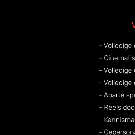
- Volledige
- Cinemati
- Volledige
- Volledig
- Aparte s
- Reels do
- Kennisma
- Geperson